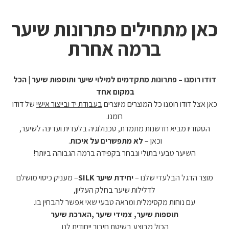
כאן מתחילים פתרונות שיער
ברמה אחרת
דודו רומנו – פתרונות מתקדמים למילוי שיער ותוספות שיער | הכל
במקום אחד
כאן אצל דודו רומנו
כל המוצרים מיוצרים
בעבודת יד ובייצור אישי
של דודו
רומנו.
הסטודיו מביא חדשנות מתמדת, טכנולוגיה בלעדית ועדינה לשיער,
וכאן –
לא מתפשרים על איכות
.
השיער טבעי בתולי ונבחר בקפידה ברמה הגבוהה ביותר!
מוצר הדגל הבלעדי שלנו –
יחידת שיער SILK
–
מעניק כיסוי מושלם
לדלילות שיער בחלק העליון,
עם נוחות מקסימלית ומראה טבעי שאי אפשר להבחין בו.
תוספות שיער, צמידי שיער ,הארכת שיער
הכול מבוצע בשיטת חיבור ייחודית לנו