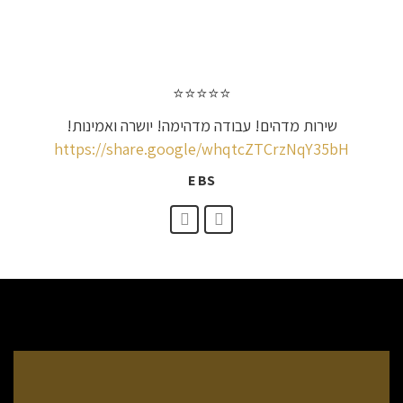
⭐⭐⭐⭐⭐
שירות מדהים! עבודה מדהימה! יושרה ואמינות!
https://share.google/whqtcZTCrzNqY35bH
E BS