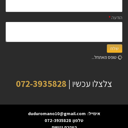
הודעה
*
שלח
טופס מאתחל...
צלצלו עכשיו |
072-3935828
אימייל:
duduromano10@gmail.com
טלפון:
072-3935828
הצהרת נגישות