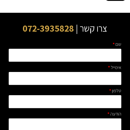
צרו קשר |
072-3935828
שם
*
אימייל
*
טלפון
*
הודעה
*