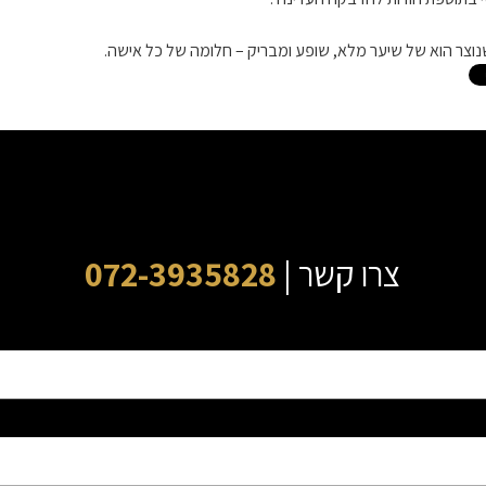
וצר הוא של שיער מלא, שופע ומבריק – חלומה של כל אישה.
צרו קשר |
072-3935828