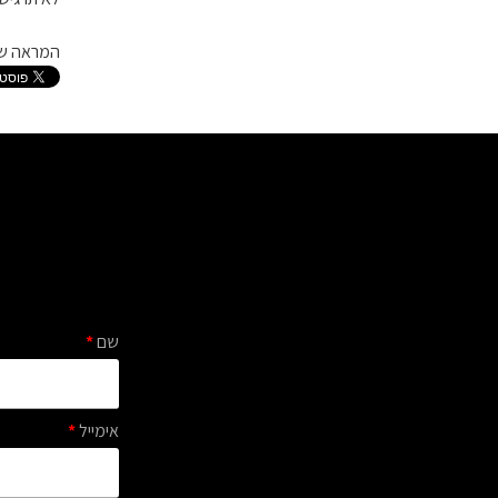
המראה שנ
שם
*
אימייל
*