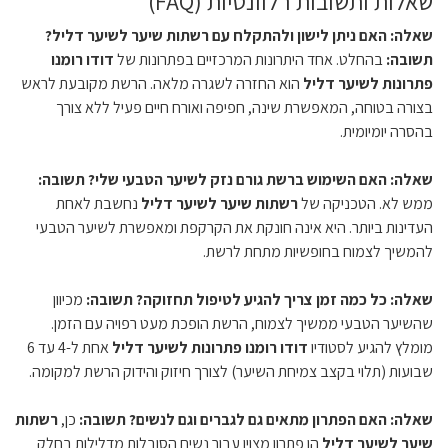
שאלות ותשובות רלוונטיות (FAQ)
שאלה: האם ניתן לישון ולהתקלח עם רשתות שיער לשיער דליל?
תשובה:
בהחלט. אחד היתרונות המרכזיים בפתרונות של
דודו רומנו
פתרונות לשיער דליל
הוא החזרה לשגרה מלאה. הרשת מקובעת לראש
בצורה בטוחה, המאפשרת שינה, חפיפה ואורח חיים פעיל ללא צורך
בהסרה יומיומית.
שאלה: האם השימוש ברשת גורם נזק לשיער הטבעי שלי?
תשובה:
ממש לא. הטכניקה של
רשתות שיער לשיער דליל
נחשבת לאחת
העדינות ביותר. היא אינה חונקת את הקרקפת ומאפשרת לשיער הטבעי
להמשיך לצמוח בחופשיות מתחת לרשת.
שאלה: כל כמה זמן צריך להגיע לטיפול תחזוקה?
תשובה:
מכיוון
שהשיער הטבעי ממשיך לצמוח, הרשת הופכת מעט רפויה עם הזמן.
מומלץ להגיע לסטודיו
דודו רומנו פתרונות לשיער דליל
אחת ל-4 עד 6
שבועות (תלוי בקצב צמיחת השיער) לצורך חיזוק והידוק הרשת למקומה.
שאלה: האם הפתרון מתאים גם לגברים וגם לנשים?
תשובה:
כן,
רשתות
שיער לשיער דליל
הן פתרון מצוין עבור נשים הסובלות מדלילות בחלק