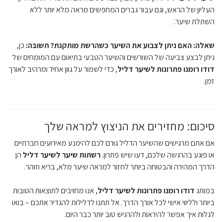
העליון של הראש, וגם עבור גברים המחפשים מראה מלא יותר ללא
השתלת שיער.
שאלה: האם ניתן לצבוע את השיער כשהרשת מותקנת?
תשובה:
כן,
ניתן לבצע צביעה של השורשים והשיער הטבעי בתיאום עם המומחים של
דודו רומנו פתרונות לשיער דליל
, כדי לשמור על גוון אחיד ומרהיב לאורך
זמן.
סיכום: מחזירים את הניצוץ למראה שלך
אם אתם מרגישים שהשיער הדליל גורם לכם להימנע מאירועים חברתיים
או פוגע בהרגשה שלכם, דעו שיש פתרון.
רשתות שיער לשיער דליל
הן
הדרך המהירה והבטוחה ביותר לחזור למראה שיער מלא, בריא וזוהר.
במותג
דודו רומנו פתרונות לשיער דליל
, אנו מחויבים לתוצאות הטובות
ביותר ולליווי אישי לכל אורך הדרך. אל תתנו לדלילות להגדיר אתכם – בואו
לגלות איך אפשר להיראות ולהרגיש טוב יותר כבר היום.