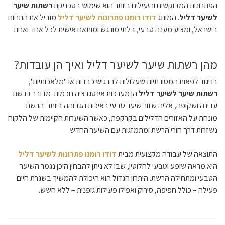
הפתרונות המבוקשים והיעילים ביותר הוא שימוש בטכניקת
רשתות שיער
לשיער דליל
. המותג
דודו רומנו פתרונות לשיער דליל
מוביל את התחום
בישראל, ומציע מענה טבעי, בלתי מורגש ומותאם אישית לכל אחד ואחת.
מהן רשתות שיער לשיער דליל ואיך הן עובדות?
בניגוד לפאות המסורתיות שעלולות להרגיש כבדות או "מלאכותיות",
רשתות שיער לשיער דליל
הן מערכות אינטגרציה חכמות. מדובר ברשת
עדינה ושקופה, אליה שזור שיער טבעי באיכות הגבוהה ביותר. הרשת
מונחת על האזורים הדלילים בקרקפת, כאשר השערות הקיימות של הלקוח
נשזרות דרך חורי הרשת ומתמזגות עם השיער החדש.
התוצאה של עבודה מקצועית מבית
דודו רומנו פתרונות לשיער דליל
היא מראה שופע וטבעי לחלוטין, שבו לא ניתן להבחין היכן נגמר השיער
הטבעי ומתחילה הרשת. היתרון הגדול הוא היכולת להמשיך בשגרת חיים
פעילה – כולל חפיפה, סירוק ואפילו פעילות גופנית – ללא חשש.