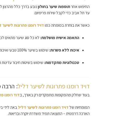
החיפוש אחר
תוספות שיער בחולון
נובע בדרך כלל מהרצון לשל
עד תל אביב כדי לקבל שירות פרימיום.
כאשר את בוחרת במומחה כמו
דויד רומנו פתרונות לשיער ד
התאמה אישית מושלמת:
לא כל סוג שיער מתאים לכל
איכות ללא פשרות:
שימוש בשיער 100% טבעי ואיכותי שנראה ומרגיש כמו השיער המקורי שלך.
טכנולוגיות מתקדמות:
שימוש בשיטות חיבור עדינות ה
דויד רומנו פתרונות לשיער דליל
: הרבה 
בעוד שחלק מהמקומות מתמקדים רק באורך, ב
דוד רומנו פת
המומחיות של
דויד רומנו פתרונות לשיער דליל
באה לידי בי
הארכה דרמטית – התוצאה תמיד משדרת יוקרה ובריאות.